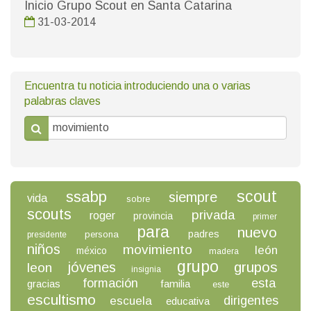
Inicio Grupo Scout en Santa Catarina
31-03-2014
Encuentra tu noticia introduciendo una o varias
palabras claves
scout
ssabp
siempre
vida
sobre
scouts
privada
roger
provincia
primer
para
nuevo
padres
persona
presidente
niños
movimiento
león
méxico
madera
grupo
grupos
jóvenes
leon
insignia
formación
esta
gracias
familia
este
escultismo
dirigentes
escuela
educativa