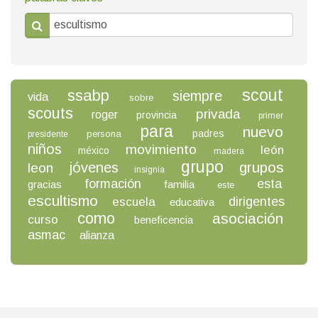
scout
ssabp
siempre
vida
sobre
scouts
privada
roger
provincia
primer
para
nuevo
padres
persona
presidente
niños
movimiento
león
méxico
madera
grupo
grupos
jóvenes
leon
insignia
formación
esta
gracias
familia
este
escultismo
dirigentes
escuela
educativa
como
asociación
curso
beneficencia
asmac
alianza