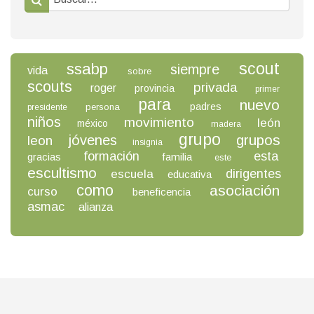
scout
ssabp
siempre
vida
sobre
scouts
privada
roger
provincia
primer
para
nuevo
padres
persona
presidente
niños
movimiento
león
méxico
madera
grupo
grupos
jóvenes
leon
insignia
formación
esta
gracias
familia
este
escultismo
dirigentes
escuela
educativa
como
asociación
curso
beneficencia
asmac
alianza