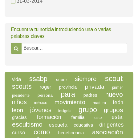
31-03-2014
Encuentra tu noticia introduciendo una o varias
palabras claves
scout
ssabp
siempre
vida
sobre
scouts
privada
roger
provincia
primer
para
nuevo
padres
persona
presidente
niños
movimiento
león
méxico
madera
grupo
grupos
jóvenes
leon
insignia
formación
esta
gracias
familia
este
escultismo
dirigentes
escuela
educativa
como
asociación
curso
beneficencia